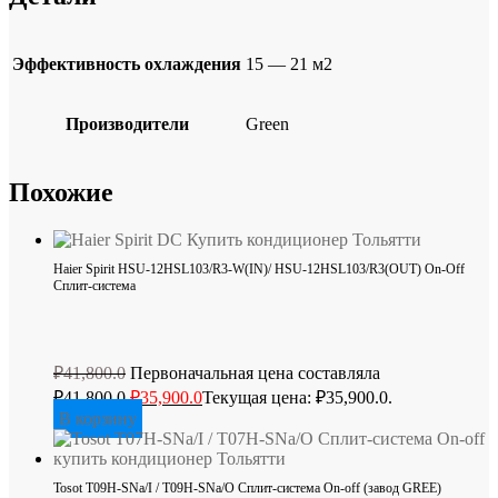
Эффективность охлаждения
15 — 21 м2
Производители
Green
Похожие
Haier Spirit HSU-12HSL103/R3-W(IN)/ HSU-12HSL103/R3(OUT) On-Off
Сплит-система
₽
41,800.0
Первоначальная цена составляла
₽41,800.0.
₽
35,900.0
Текущая цена: ₽35,900.0.
В корзину
Tosot T09H-SNa/I / T09H-SNa/O Сплит-система On-off (завод GREE)