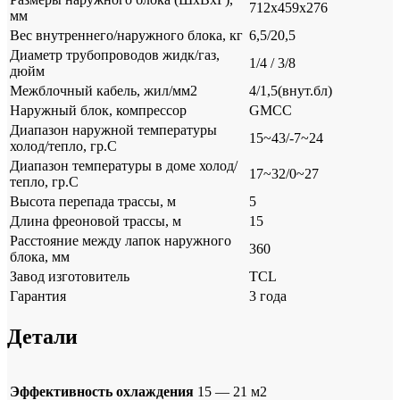
712х459х276
мм
Вес внутреннего/наружного блока, кг
6,5/20,5
Диаметр трубопроводов жидк/газ,
1/4 / 3/8
дюйм
Межблочный кабель, жил/мм2
4/1,5(внут.бл)
Наружный блок, компрессор
GMCC
Диапазон наружной температуры
15~43/-7~24
холод/тепло, гр.С
Диапазон температуры в доме холод/
17~32/0~27
тепло, гр.С
Высота перепада трассы, м
5
Длина фреоновой трассы, м
15
Расстояние между лапок наружного
360
блока, мм
Завод изготовитель
TCL
Гарантия
3 года
Детали
Эффективность охлаждения
15 — 21 м2