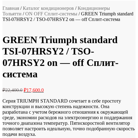
Главная
/
Каталог кондиционеров
/
Кондиционеры
Тольятти
/
ON OFF Сплит-системы
/ GREEN Triumph standard
TSI-07HRSY2 / TSO-07HRSY2 on — off Сплит-система
GREEN Triumph standard
TSI-07HRSY2 / TSO-
07HRSY2 on — off Сплит-
система
Первоначальная
Текущая
₽
22,400.0
₽
17,600.0
цена
цена:
составляла
Серия TRIUMPH STANDARD сочетает в себе простоту
₽17,600.0.
конструкции и высокую степень надежности. Она
₽22,400.0.
разработана с учетом бережного отношения к окружающей
среде, экономии расходов на электроэнергию и поддержания
точного диапазона температур. Пятискоростной вентилятор
позволяет настроить идеальную, точно подобранную скорость
подачи воздуха.