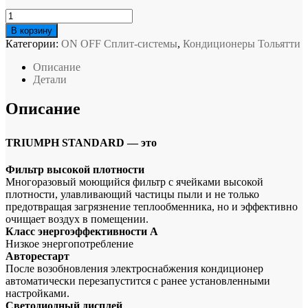
Количество
товара
В корзину
GREEN
Категории:
ON OFF Сплит-системы
,
Кондиционеры Тольятти
Triumph
standard
Описание
TSI-
Детали
07HRSY2
/
Описание
TSO-
07HRSY2
on
TRIUMPH STANDARD — это
-
off
Фильтр высокой плотности
Сплит-
Многоразовый моющийся фильтр с ячейками высокой
система
плотности, улавливающий частицы пыли и не только
предотвращая загрязнение теплообменника, но и эффективно
очищает воздух в помещении.
Класс энергоэффективности А
Низкое энергопотребление
Авторестарт
После возобновления электроснабжения кондиционер
автоматически перезапустится с ранее установленными
настройками.
Светодиодный дисплей