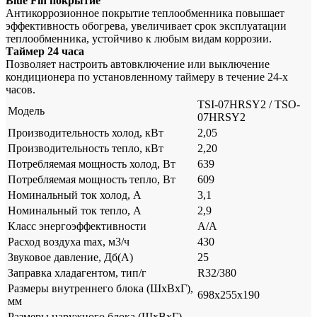
Blue Fin покрытие
Антикоррозионное покрытие теплообменника повышает
эффективность обогрева, увеличивает срок эксплуатации
теплообменника, устойчиво к любым видам коррозии.
Таймер 24 часа
Позволяет настроить автовключение или выключение
кондиционера по установленному таймеру в течение 24-х
часов.
TSI-07HRSY2 / TSO-
Модель
07HRSY2
Производительность холод, кВт
2,05
Производительность тепло, кВт
2,20
Потребляемая мощность холод, Вт
639
Потребляемая мощность тепло, Вт
609
Номинальный ток холод, А
3,1
Номинальный ток тепло, А
2,9
Класс энергоэффективности
A/A
Расход воздуха max, м3/ч
430
Звуковое давление, Дб(А)
25
Заправка хладагентом, тип/г
R32/380
Размеры внутреннего блока (ШхВхГ),
698х255х190
мм
Размеры наружного блока (ШхВхГ),