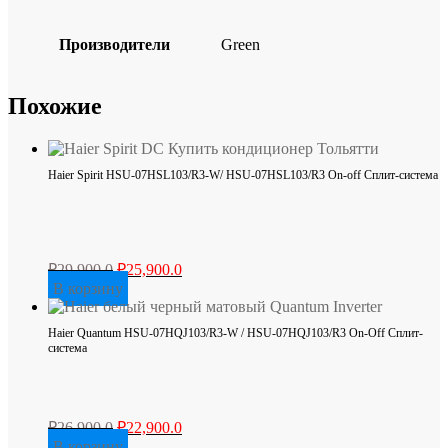
Производители
Green
Похожие
Haier Spirit HSU-07HSL103/R3-W/ HSU-07HSL103/R3 On-off Сплит-система
Первоначальная
Текущая
₽
29,900.0
₽
25,900.0
цена
цена:
В корзину
составляла
₽25,900.0.
₽29,900.0.
Haier Quantum HSU-07HQJ103/R3-W / HSU-07HQJ103/R3 On-Off Cплит-
система
Первоначальная
Текущая
₽
26,900.0
₽
22,900.0
цена
цена:
В корзину