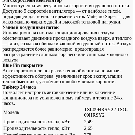
5-и скоростной вентилятор
Многоступенчатая регулировка скорости воздушного потока.
Доступно 5 скоростей вентилятора — от наиболее тихой,
подходящей для ночного времени суток Mute, до Super — для
максимально жарких дней и высокой тепловой нагрузки.
Умный воздушный поток
Инновационная система кондиционирования воздуха
обеспечивает движение прохладного воздуха вверх, а теплого
— вниз, создавая обволакивающий воздушный поток. Воздух
распределяется более равномерно, предотвращая
распространение слишком горячего или слишком холодного
воздуха.
Blue Fin покрытие
Антикоррозионное покрытие теплообменника повышает
эффективность обогрева, увеличивает срок эксплуатации
теплообменника, устойчиво к любым видам коррозии.
Таймер 24 часа
Позволяет настроить автовключение или выключение
кондиционера по установленному таймеру в течение 24-х
часов.
TSI-09HRSY2 / TSO-
Модель
09HRSY2
Производительность холод, кВт
2,49
Производительность тепло, кВт
2,65
Потребляемая мощность холод, Вт
775