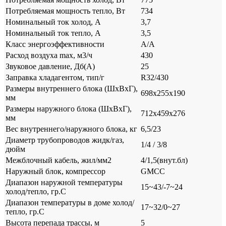
Потребляемая мощность тепло, Вт
734
Номинальный ток холод, А
3,7
Номинальный ток тепло, А
3,5
Класс энергоэффективности
A/A
Расход воздуха max, м3/ч
430
Звуковое давление, Дб(А)
25
Заправка хладагентом, тип/г
R32/430
Размеры внутреннего блока (ШхВхГ),
698х255х190
мм
Размеры наружного блока (ШхВхГ),
712х459х276
мм
Вес внутреннего/наружного блока, кг
6,5/23
Диаметр трубопроводов жидк/газ,
1/4 / 3/8
дюйм
Межблочный кабель, жил/мм2
4/1,5(внут.бл)
Наружный блок, компрессор
GMCC
Диапазон наружной температуры
15~43/-7~24
холод/тепло, гр.С
Диапазон температуры в доме холод/
17~32/0~27
тепло, гр.С
Высота перепада трассы, м
5