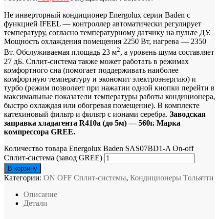
Не инверторный кондиционер Energolux серии Baden с
функцией IFEEL — контроллер автоматически регулирует
температуру, согласно температурному датчику на пульте ДУ.
Мощность охлаждения помещения 2250 Вт, нагрева — 2350
2
Вт. Обслуживаемая площадь 23 м
, а уровень шума составляет
27 дБ. Сплит-система также может работать в режимах
комфортного сна (помогает поддерживать наиболее
комфортную температуру и экономит электроэнергию) и
турбо (режим позволяет при нажатии одной кнопки перейти в
максимальные показатели температуры работы кондиционера,
быстро охлаждая или обогревая помещение). В комплекте
катехиновый фильтр и фильтр с ионами серебра.
Заводская
заправка хладагента R410a (до 5м) — 560г. Марка
компрессора GREE.
Количество товара Energolux Baden SAS07BD1-A On-off
Сплит-система (завод GREE)
В корзину
Категории:
ON OFF Сплит-системы
,
Кондиционеры Тольятти
Описание
Детали