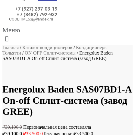
+7 (927) 297-03-19
+7 (8482) 792-932
COOLTIME63@yandex.ru
Меню
Главная
/
Каталог кондиционеров
/
Кондиционеры
Тольятти
/
ON OFF Сплит-системы
/ Energolux Baden
SAS07BD1-A On-off Сплит-система (завод GREE)
Монтаж за 4990 р!
Energolux Baden SAS07BD1-A
On-off Сплит-система (завод
GREE)
₽
39,100.0
Первоначальная цена составляла
₽39,100.0.
₽
33,500.0
Текущая цена: ₽33,500.0.