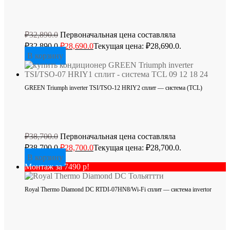
₽
32,890.0
Первоначальная цена составляла
₽32,890.0.
₽
28,690.0
Текущая цена: ₽28,690.0.
В корзину
GREEN Triumph inverter TSI/TSO-12 HRIY2 сплит — система (TCL)
₽
38,700.0
Первоначальная цена составляла
₽38,700.0.
₽
28,700.0
Текущая цена: ₽28,700.0.
В корзину
Монтаж за 7490 р!
Royal Thermo Diamond DC RTDI-07HN8/Wi-Fi сплит — система invertor