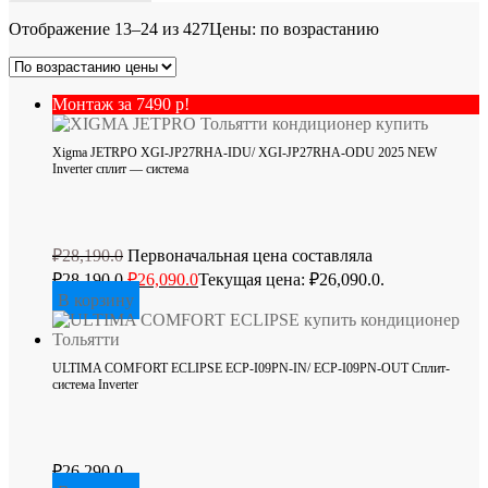
Отображение 13–24 из 427
Цены: по возрастанию
Монтаж за 7490 р!
Xigma JETRPO XGI-JP27RHA-IDU/ XGI-JP27RHA-ODU 2025 NEW
Inverter сплит — система
₽
28,190.0
Первоначальная цена составляла
₽28,190.0.
₽
26,090.0
Текущая цена: ₽26,090.0.
В корзину
ULTIMA COMFORT ECLIPSE ECP-I09PN-IN/ ECP-I09PN-OUT Сплит-
система Inverter
₽
26,290.0