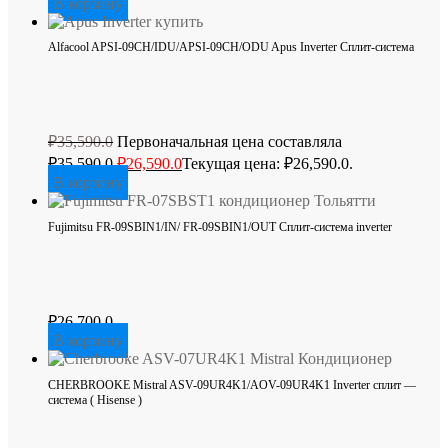
В корзину
Alfacool APSI-09CH/IDU/APSI-09CH/ODU Apus Inverter Сплит-система
₽
35,590.0
Первоначальная цена составляла
₽35,590.0.
₽
26,590.0
Текущая цена: ₽26,590.0.
В корзину
Fujimitsu FR-09SBIN1/IN/ FR-09SBIN1/OUT Сплит-система inverter
₽
26,700.0
В корзину
CHERBROOKE Mistral ASV-09UR4K1/AOV-09UR4K1 Inverter сплит —
система ( Hisense )