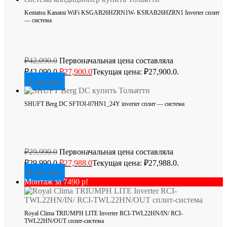
Kentatsu Kanami WiFi KSGAB26HZRN1W- KSRAB26HZRN1 Inverter сплит
— система
₽
42,090.0
Первоначальная цена составляла
₽42,090.0.
₽
27,900.0
Текущая цена: ₽27,900.0.
В корзину
SHUFT Berg DC SFTOI-07HN1_24Y inverter сплит — система
₽
29,990.0
Первоначальная цена составляла
₽29,990.0.
₽
27,988.0
Текущая цена: ₽27,988.0.
В корзину
Монтаж за 7490 р!
Royal Clima TRIUMPH LITE Inverter RCI-TWL22HN/IN/ RCI-
TWL22HN/OUT сплит-система